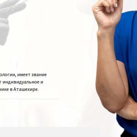
ологии, имеет звание
т индивидуальное и
нике в Аташехире.