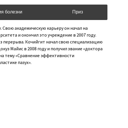
ия болезни
Приз
у. Свою академическую карьеру он начал на
ситета и окончил это учреждение в 2007 году.
з перерыва. Кочийгит начал свою специализацию
куз Майис в 2008 году и получил звание «доктора
 на тему «Сравнение эффективности
астике пазух».