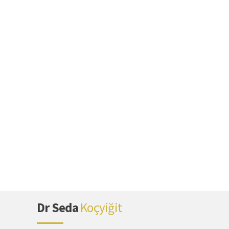
Dr Seda
Koçyiğit