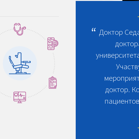
Доктор Сед
доктор
университета
Участв
мероприят
доктор. К
пациентов