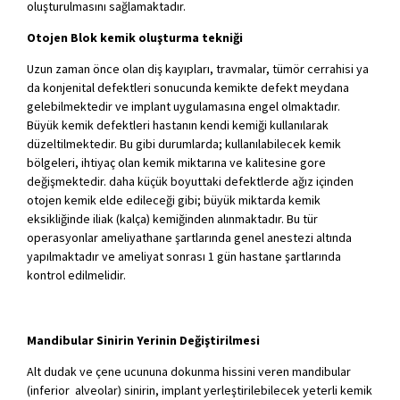
oluşturulmasını sağlamaktadır.
Otojen Blok kemik oluşturma tekniğ
i
Uzun zaman önce olan diş kayıpları, travmalar, tümör cerrahisi ya
da konjenital defektleri sonucunda kemikte defekt meydana
gelebilmektedir ve implant uygulamasına engel olmaktadır.
Büyük kemik defektleri hastanın kendi kemiği kullanılarak
düzeltilmektedir. Bu gibi durumlarda; kullanılabilecek kemik
bölgeleri, ihtiyaç olan kemik miktarına ve kalitesine gore
değişmektedir. daha küçük boyuttaki defektlerde ağız içinden
otojen kemik elde edileceği gibi; büyük miktarda kemik
eksikliğinde iliak (kalça) kemiğinden alınmaktadır. Bu tür
operasyonlar ameliyathane şartlarında genel anestezi altında
yapılmaktadır ve ameliyat sonrası 1 gün hastane şartlarında
kontrol edilmelidir.
Mandibular Sinirin Yerinin Değiştirilmesi
Alt dudak ve çene ucununa dokunma hissini veren mandibular
(inferior alveolar) sinirin, implant yerleştirilebilecek yeterli kemik