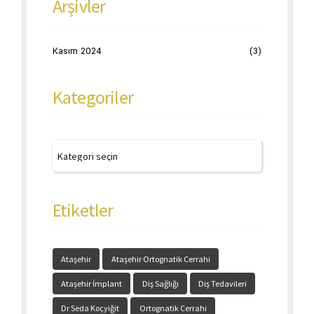
Arşivler
Kasım 2024
(3)
Kategoriler
Etiketler
Ataşehir
Ataşehir Ortognatik Cerrahi
Ataşehir İmplant
Diş Sağlığı
Diş Tedavileri
Dr Seda Koçyiğit
Ortognatik Cerrahi