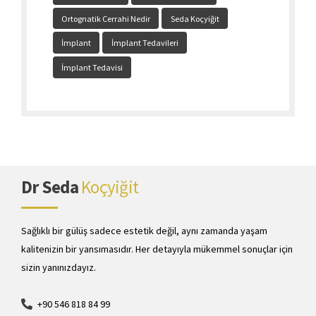
Ortognatik Cerrahi Nedir
Seda Koçyiğit
İmplant
İmplant Tedavileri
İmplant Tedavisi
Dr Seda
Koçyiğit
Sağlıklı bir gülüş sadece estetik değil, aynı zamanda yaşam
kalitenizin bir yansımasıdır. Her detayıyla mükemmel sonuçlar için
sizin yanınızdayız.
+90 546 818 84 99