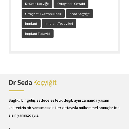
Dr Seda Koçyiğit
Ortognatik Cerrahi
Ortognatik Cerrahi Nedir
Seda Koçyiğit
İmplant
İmplant Tedavileri
İmplant Tedavisi
Dr Seda
Koçyiğit
Sağlıklı bir gülüş sadece estetik değil, aynı zamanda yaşam
kalitenizin bir yansımasıdır. Her detayıyla mükemmel sonuçlar için
sizin yanınızdayız.